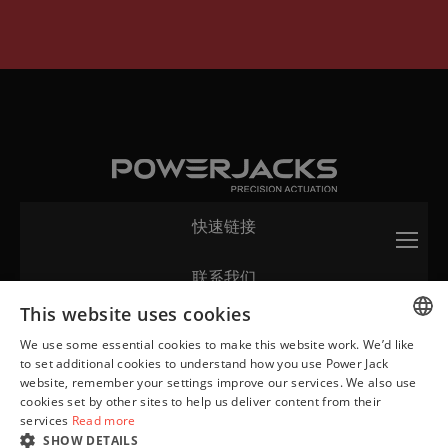
快速链接
联系我们
This website uses cookies
网站
We use some essential cookies to make this website work. We’d like
ENGLISH
to set additional cookies to understand how you use Power Jack
website, remember your settings improve our services. We also use
GERMAN
cookies set by other sites to help us deliver content from their
services
Read more
FRENCH
© 2026 Power Jacks Limited. 保留所有权利。 苏格兰注册号：103849。
SHOW DETAILS