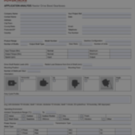
Formular zur Anwendungsanalyse für
Spindelhubgetriebe und Hebesysteme.