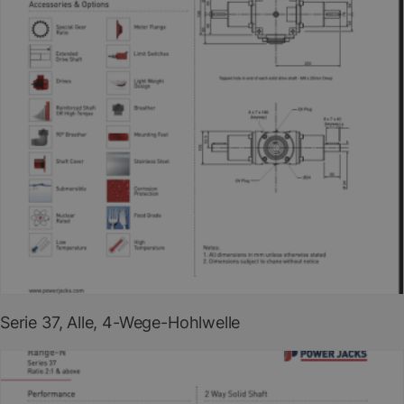
PDF herunterladen
(EN)
Serie 37, Alle, 4-Wege-Hohlwelle