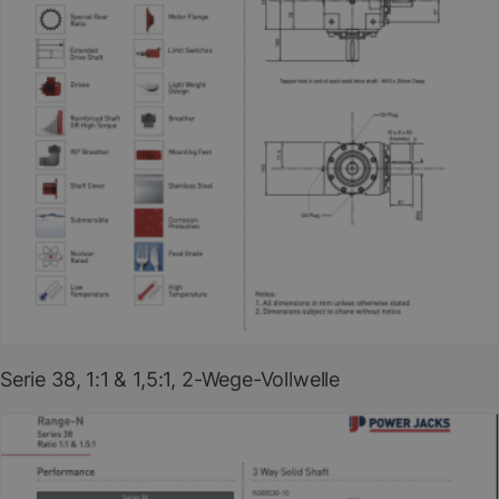
PDF herunterladen
(EN)
Serie 38, 1:1 & 1,5:1, 2-Wege-Vollwelle