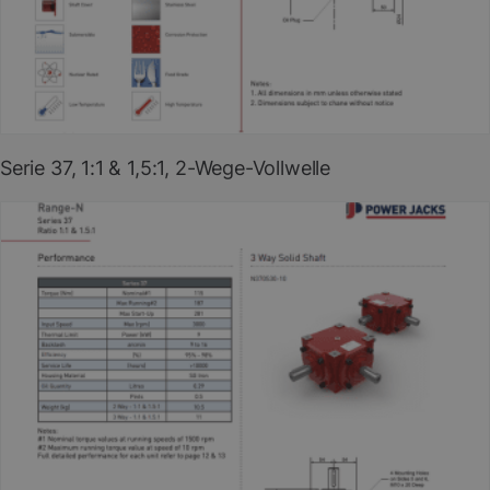
PDF herunterladen
(EN)
Serie 37, 1:1 & 1,5:1, 2-Wege-Vollwelle