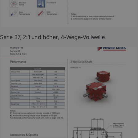
PDF herunterladen
(EN)
Serie 37, 2:1 und höher, 4-Wege-Vollwelle