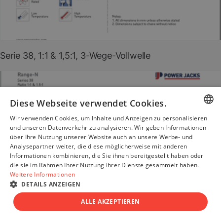
PDF herunterladen
(EN)
Serie 38, 1:1 & 1,5:1, 3-Wege-Vollwelle
Diese Webseite verwendet Cookies.
Wir verwenden Cookies, um Inhalte und Anzeigen zu personalisieren
ENGLISH
und unseren Datenverkehr zu analysieren. Wir geben Informationen
über Ihre Nutzung unserer Website auch an unsere Werbe- und
GERMAN
Analysepartner weiter, die diese möglicherweise mit anderen
Informationen kombinieren, die Sie ihnen bereitgestellt haben oder
FRENCH
die sie im Rahmen Ihrer Nutzung ihrer Dienste gesammelt haben.
Weitere Informationen
ITALIAN
DETAILS ANZEIGEN
SPANISH
ALLE AKZEPTIEREN
CHINESE (SIMPLIFIED)