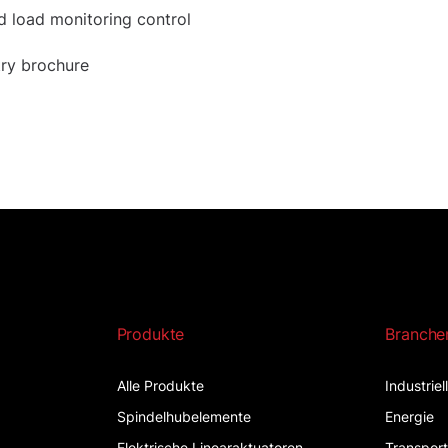
d load monitoring control
stry brochure
Produkte
Branche
Alle Produkte
Industrie
Spindelhubelemente
Energie
Elektrische Linearaktuatoren
Transpor