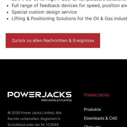
Full range of feedback devices for speed, position an
Special custom design service
Lifting & Positioning Solutions for the Oil & Gas Indu
Zurück zu allen Nachrichten & Ereignisse
PowerJacks
Produkte
© 2026 Power Jacks Limited. Alle
Downloads & CAD
Rechte vorbehalten. Registriert in
Schottland unter der Nr. 103849.
Über uns