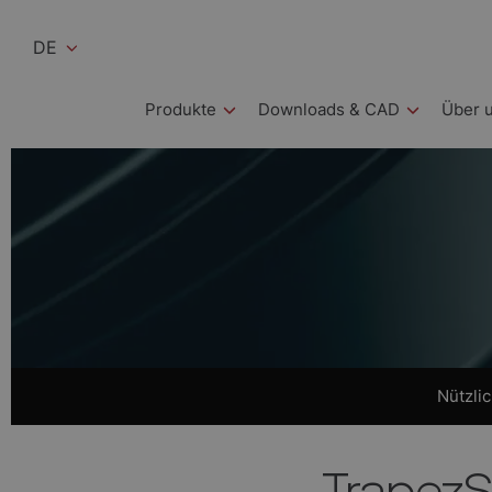
DE
Produkte
Downloads & CAD
Über 
Nützli
TrapezS