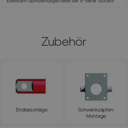
Edelstahl-Spindelhubgetriebe der E-Serie 1000kN
Zubehör
Endbeschläge
Schwenkzapfen-
Montage